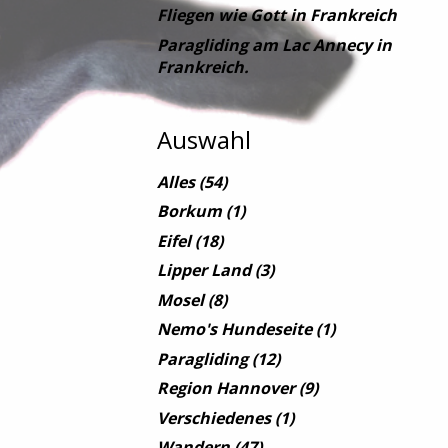
Fliegen wie Gott in Frankreich
Paragliding am Lac Annecy in
Frankreich.
Auswahl
Alles
(54)
Borkum
(1)
Eifel
(18)
Lipper Land
(3)
Mosel
(8)
Nemo's Hundeseite
(1)
Paragliding
(12)
Region Hannover
(9)
Verschiedenes
(1)
Wandern
(47)