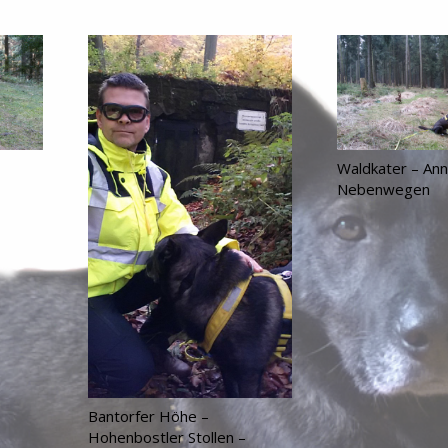
Waldkater – Ann
Nebenwegen
Bantorfer Höhe –
Hohenbostler Stollen –