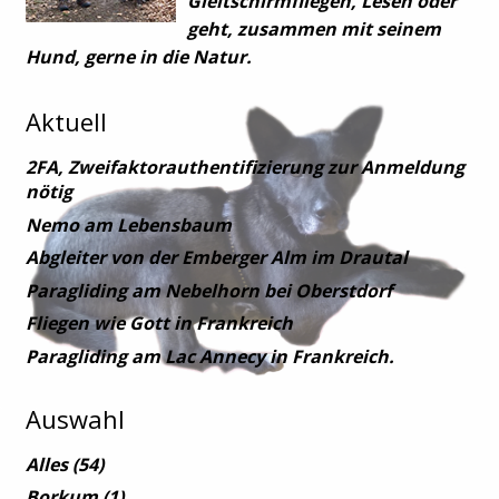
Gleitschirmfliegen, Lesen oder
geht, zusammen mit seinem
Hund, gerne in die Natur.
Aktuell
2FA, Zweifaktorauthentifizierung zur Anmeldung
nötig
Nemo am Lebensbaum
Abgleiter von der Emberger Alm im Drautal
Paragliding am Nebelhorn bei Oberstdorf
Fliegen wie Gott in Frankreich
Paragliding am Lac Annecy in Frankreich.
Auswahl
Alles
(54)
Borkum
(1)