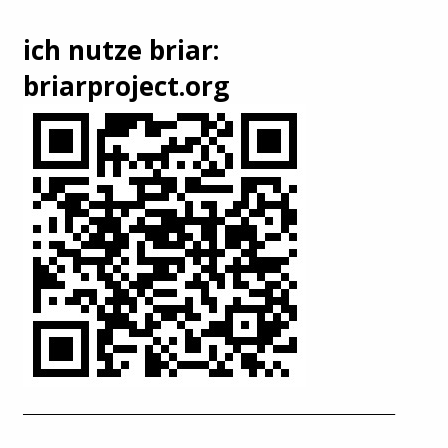
ich nutze briar:
briarproject.org
______________________________________________________________