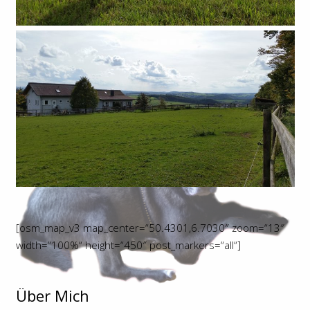
[osm_map_v3 map_center=“50.4301,6.7030″ zoom=“13″
width=“100%“ height=“450″ post_markers=“all“]
Über Mich