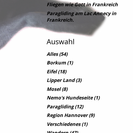
Fliegen wie Gott in Frankreich
Paragliding am Lac Annecy in
Frankreich.
Auswahl
Alles
(54)
Borkum
(1)
Eifel
(18)
Lipper Land
(3)
Mosel
(8)
Nemo's Hundeseite
(1)
Paragliding
(12)
Region Hannover
(9)
Verschiedenes
(1)
Wandern
(47)