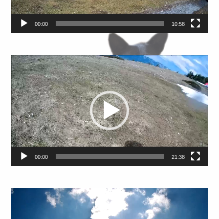
00:00
10:58
Video-
Player
00:00
21:38
Video-
Player