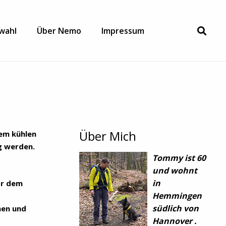
wahl
Über Nemo
Impressum
Über Mich
em kühlen
g werden.
Tommy ist 60
und wohnt
in
or dem
Hemmingen
südlich von
hen und
Hannover .