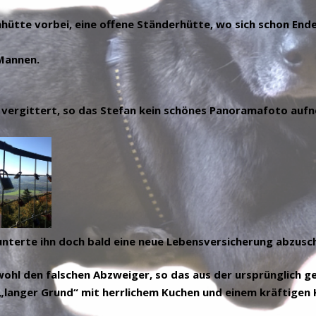
hütte vorbei, eine offene Ständerhütte, wo sich schon Ende
 Mannen.
e, vergittert, so das Stefan kein schönes Panoramafoto au
terte ihn doch bald eine neue Lebensversicherung abzusch
hl den falschen Abzweiger, so das aus der ursprünglich g
„langer Grund“ mit herrlichem Kuchen und einem kräftigen 