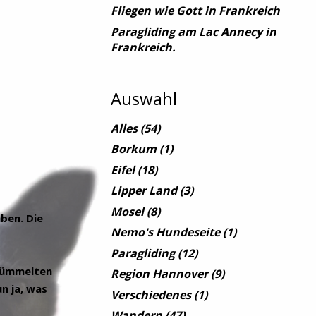
Fliegen wie Gott in Frankreich
Paragliding am Lac Annecy in
Frankreich.
Auswahl
Alles
(54)
Borkum
(1)
Eifel
(18)
Lipper Land
(3)
Mosel
(8)
ben. Die
Nemo's Hundeseite
(1)
Paragliding
(12)
 mümmelten
Region Hannover
(9)
n ja, was
Verschiedenes
(1)
Wandern
(47)