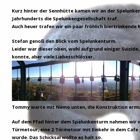
Kurz hinter der Sennhütte kamen wir an der Spelunken
Jahrhunderts die Spelunkengesellschaft traf.
Auch heuer trafen wir ein paar fröhlich biertrinkende
Stefan genoß den Blick vom Spelunkenturm.
Leider war dieser oben, wohl aufgrund einiger Suizid
konnte, aber viele Liebesschlösser.
Tommy warte mit Nemo unten, die Konstruktion ermun
Auf dem Pfad hinter dem Spelunkenturm nahmen wir wo
Türmetour, eine 2 Türmetour mit Einkehr in dem Cafe 
wurde. Das Schicksal wollte es halt so.