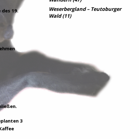
Weserbergland – Teutoburger
 des 19.
Wald
(11)
fnehmen
ließen.
eplanten 3
Kaffee