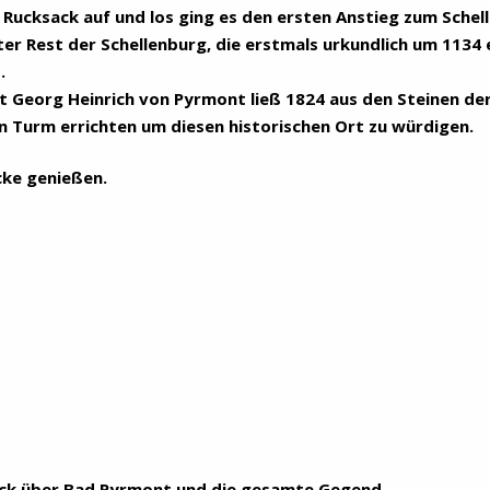
 Rucksack auf und los ging es den ersten Anstieg zum Schel
ter Rest der Schellenburg, die erstmals urkundlich um 1134
.
t Georg Heinrich von Pyrmont ließ 1824 aus den Steinen der
n Turm errichten um diesen historischen Ort zu würdigen.
cke genießen.
ick über Bad Pyrmont und die gesamte Gegend.