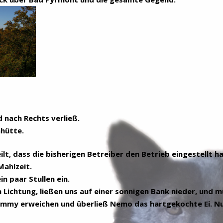
 nach Rechts verließ.
nhütte.
t, dass die bisherigen Betreiber den Betrieb eingestellt ha
Mahlzeit.
n paar Stullen ein.
n Lichtung, ließen uns auf einer sonnigen Bank nieder, und
Tommy erweichen und überließ Nemo das hartgekochte Ei. Nu