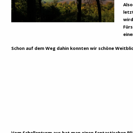
Also
letz
wird
Fürs
eine
Schon auf dem Weg dahin konnten wir schöne Weitbli
Vom Schellenturm aus hat man einen fantastischen Bl