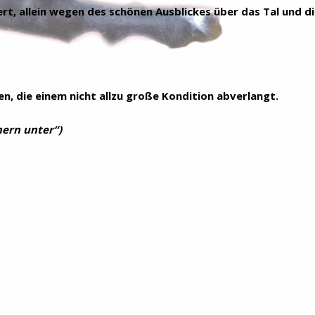
t, allein wegen des schönen Ausblickes über das Tal und di
n, die einem nicht allzu große Kondition abverlangt.
hern unter“)