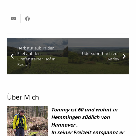
Herbsturlaub in der
Eifel auf den
Üdersdorf hoch zur
Grefensteiner Hof in
Aarley
Reetz
Über Mich
Tommy ist 60 und wohnt in
Hemmingen südlich von
Hannover .
In seiner Freizeit entspannt er